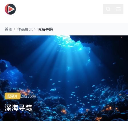
看吧影院
首页
作品展示
深海寻踪
2023
5集
纪录片
深海寻踪